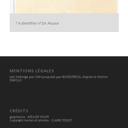
? A identifier n°24. Alsace
MENTIONS LÉGALES
site hébergé par
OVH
propulsé par
WORDPRESS
, d’après le thème
ENFOLD
CRÉDITS
graphisme :
ATELIER YOUPI
copyright textes et photos : CLAIRE TISSOT