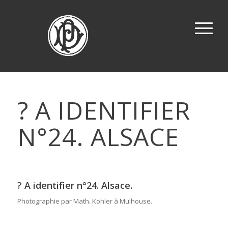
? A IDENTIFIER
N°24. ALSACE
? A identifier n°24. Alsace.
Photographie par Math. Kohler à Mulhouse.