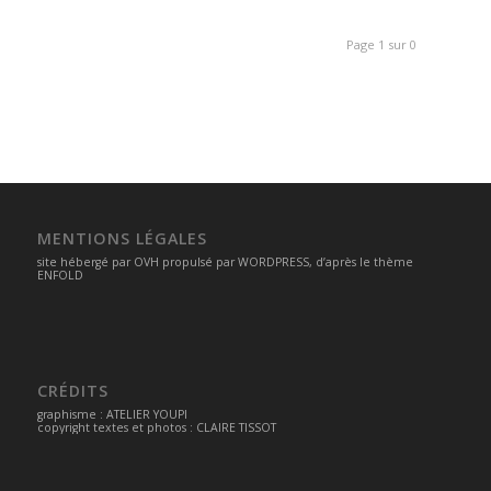
Page 1 sur 0
MENTIONS LÉGALES
site hébergé par
OVH
propulsé par
WORDPRESS
, d’après le thème
ENFOLD
CRÉDITS
graphisme :
ATELIER YOUPI
copyright textes et photos : CLAIRE TISSOT