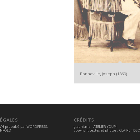
ouis
Bonneville, Joseph (1869)
ÉGALES
CRÉDITS
VH
propulsé par
WORDPRESS
,
graphisme :
ATELIER YOUPI
ENFOLD
copyright textes et photos : CLAIRE TISS