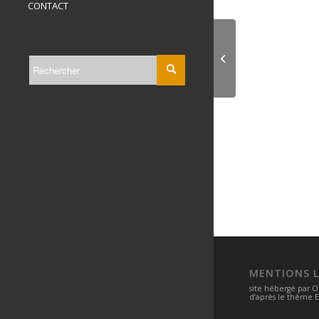
CONTACT
Bonneville, Jean L
Henry
MENTIONS L
site hébergé par
O
d’après le thème