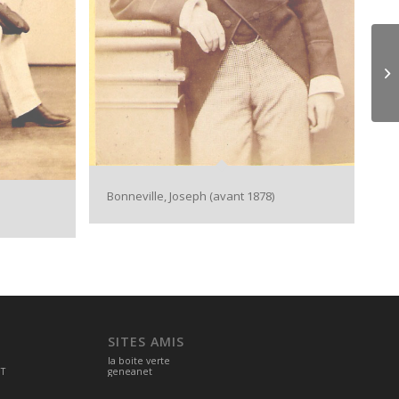
Bonneville, Joseph (avant 1878)
SITES AMIS
la boite verte
OT
geneanet