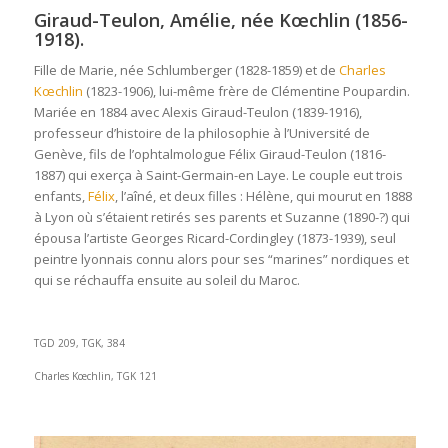
Giraud-Teulon, Amélie, née Kœchlin (1856-
1918).
Fille de Marie, née Schlumberger (1828-1859) et de
Charles
Kœchlin
(1823-1906), lui-même frère de Clémentine Poupardin.
Mariée en 1884 avec Alexis Giraud-Teulon (1839-1916),
professeur d’histoire de la philosophie à l’Université de
Genève, fils de l’ophtalmologue Félix Giraud-Teulon (1816-
1887) qui exerça à Saint-Germain-en Laye. Le couple eut trois
enfants,
Félix
, l’aîné, et deux filles : Hélène, qui mourut en 1888
à Lyon où s’étaient retirés ses parents et Suzanne (1890-?) qui
épousa l’artiste Georges Ricard-Cordingley (1873-1939), seul
peintre lyonnais connu alors pour ses “marines” nordiques et
qui se réchauffa ensuite au soleil du Maroc.
.
TGD 209, TGK, 384
Charles Kœchlin, TGK 121