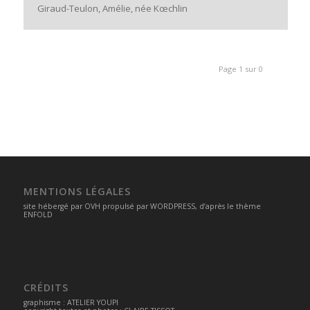
Giraud-Teulon, Amélie, née Kœchlin
Page 1 sur 0
MENTIONS LÉGALES
site hébergé par
OVH
propulsé par
WORDPRESS
, d’après le thème
ENFOLD
CRÉDITS
graphisme :
ATELIER YOUPI