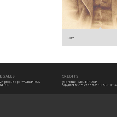
Kutz
ÉGALES
CRÉDITS
VH
propulsé par
WORDPRESS
,
graphisme :
ATELIER YOUPI
ENFOLD
copyright textes et photos : CLAIRE TISS