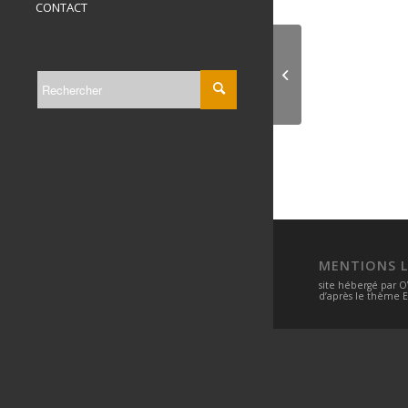
CONTACT
Jules Adolphe
Kullmann
MENTIONS L
site hébergé par
O
d’après le thème