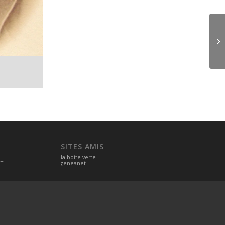
SITES AMIS
la boite verte
OT
geneanet