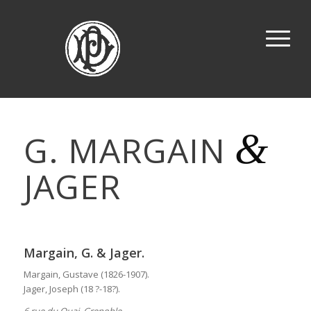
&
G. MARGAIN
JAGER
Margain, G. & Jager.
Margain, Gustave (1826-1907).
Jager, Joseph (18 ?-18?).