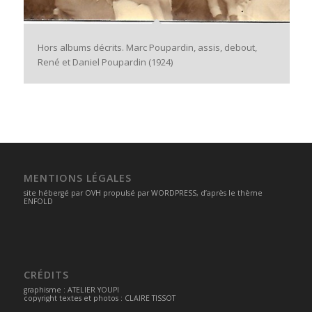
Hors albums décrits. Marc Poupardin, assis, debout,
René et Daniel Poupardin (1924)
MENTIONS LÉGALES
site hébergé par
OVH
propulsé par
WORDPRESS
, d’après le thème
ENFOLD
CRÉDITS
graphisme :
ATELIER YOUPI
copyright textes et photos : CLAIRE TISSOT