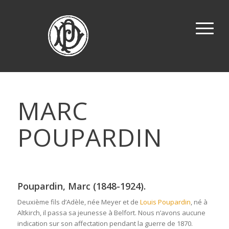
MARC
POUPARDIN
Poupardin, Marc (1848-1924).
Deuxième fils d’Adèle, née Meyer et de
Louis Poupardin
, né à
Altkirch, il passa sa jeunesse à Belfort. Nous n’avons aucune
indication sur son affectation pendant la guerre de 1870.