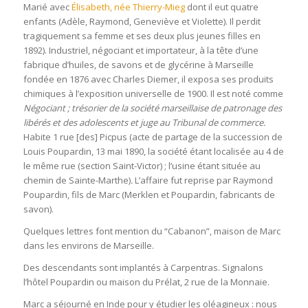
Marié avec
Élisabeth, née Thierry-Mieg
dont il eut quatre
enfants (Adèle, Raymond, Geneviève et Violette). Il perdit
tragiquement sa femme et ses deux plus jeunes filles en
1892). Industriel, négociant et importateur, à la tête d’une
fabrique d’huiles, de savons et de glycérine à Marseille
fondée en 1876 avec Charles Diemer, il exposa ses produits
chimiques à l’exposition universelle de 1900. Il est noté comme
Négociant ; trésorier de la société marseillaise de patronage
des
libérés et des adolescents et juge au Tribunal de commerce.
Habite
1 rue [des] Picpus (acte de partage de la succession de
Louis Poupardin, 13 mai 1890, la société étant localisée au 4 de
le même rue (section Saint-Victor) ; l’usine étant située au
chemin de Sainte-Marthe)
.
L’affaire fut reprise par Raymond
Poupardin, fils de Marc (Merklen et Poupardin, fabricants de
savon).
Quelques lettres font mention du “Cabanon”, maison de Marc
dans les environs de Marseille.
Des descendants sont implantés à Carpentras. Signalons
l’hôtel Poupardin ou maison du Prélat, 2 rue de la Monnaie.
Marc a séjourné en Inde pour y étudier les oléagineux : nous