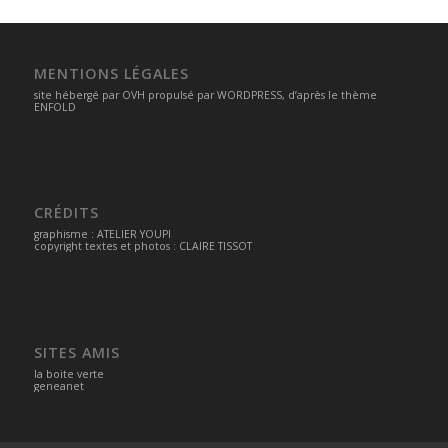
MENTIONS LÉGALES
site hébergé par
OVH
propulsé par
WORDPRESS
, d’après le thème
ENFOLD
CRÉDITS
graphisme :
ATELIER YOUPI
copyright textes et photos : CLAIRE TISSOT
SITES AMIS
la boite verte
geneanet