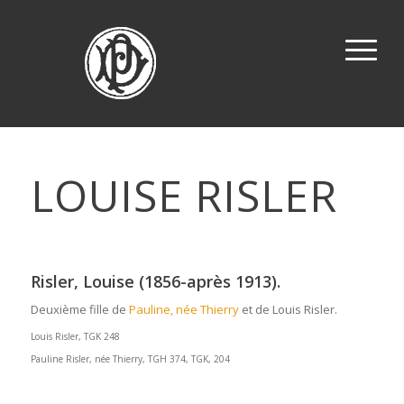
LOUISE RISLER
Risler, Louise (1856-après 1913).
Deuxième fille de
Pauline, née Thierry
et de Louis Risler.
Louis Risler, TGK 248
Pauline Risler, née Thierry, TGH 374, TGK, 204