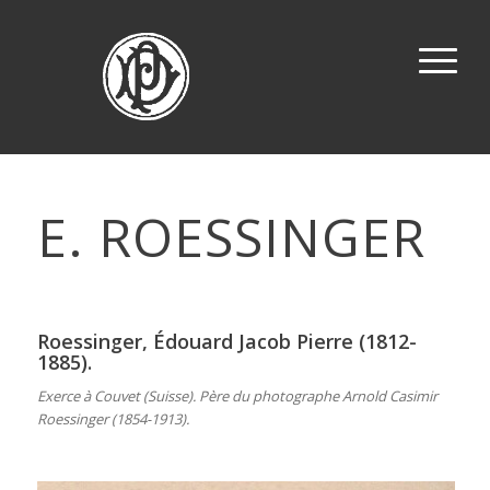
E. ROESSINGER
Roessinger, Édouard Jacob Pierre (1812-
1885).
Exerce à Couvet (Suisse). Père du photographe Arnold Casimir
Roessinger (1854-1913).