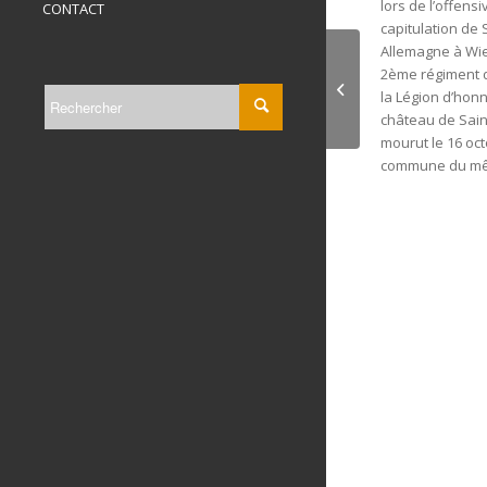
lors de l’offens
CONTACT
capitulation de 
Allemagne à Wi
2ème régiment d
Madame de Truch
la Légion d’honn
château de Saint 
mourut le 16 octo
commune du m