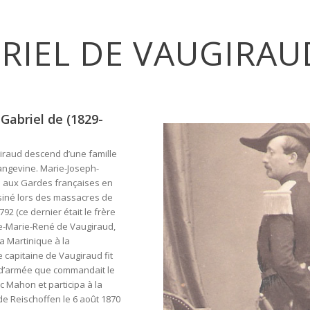
RIEL DE VAUGIRAU
Gabriel de (1829-
iraud descend d’une famille
 angevine. Marie-Joseph-
ne aux Gardes françaises en
siné lors des massacres de
2 (ce dernier était le frère
rre-Marie-René de Vaugiraud,
a Martinique à la
e capitaine de Vaugiraud fit
 d’armée que commandait le
 Mahon et participa à la
de Reischoffen le 6 août 1870