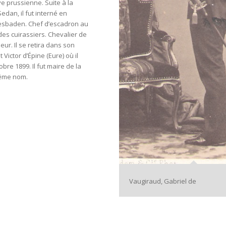
ive prussienne. Suite à la
Sedan, il fut interné en
esbaden. Chef d’escadron au
es cuirassiers. Chevalier de
sess
eur. Il se retira dans son
Victor d’Épine (Eure) où il
bre 1899. Il fut maire de la
ême nom.
Vaugiraud, Gabriel de