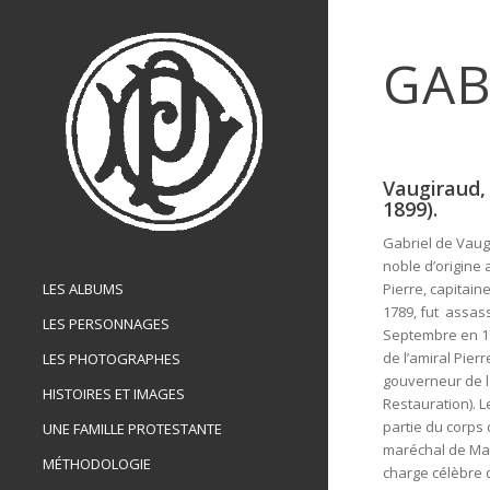
GAB
Vaugiraud, 
1899).
Gabriel de Vaug
noble d’origine
LES ALBUMS
Pierre, capitai
1789, fut assas
LES PERSONNAGES
Septembre en 179
de l’amiral Pie
LES PHOTOGRAPHES
gouverneur de l
HISTOIRES ET IMAGES
Restauration). L
partie du corps
UNE FAMILLE PROTESTANTE
maréchal de Mac
MÉTHODOLOGIE
charge célèbre 