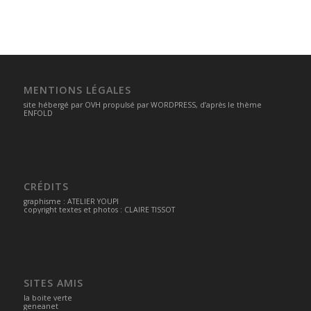
MENTIONS LÉGALES
site hébergé par
OVH
propulsé par
WORDPRESS
, d’après le thème
ENFOLD
CRÉDITS
graphisme :
ATELIER YOUPI
copyright textes et photos : CLAIRE TISSOT
SITES AMIS
la boite verte
geneanet