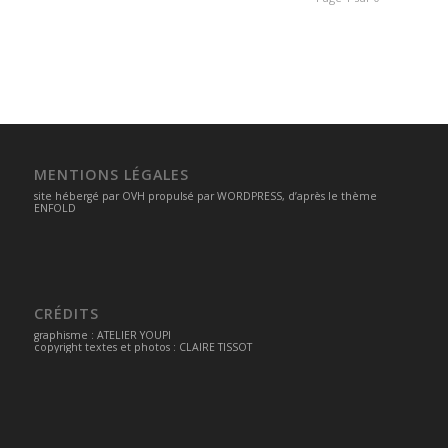
MENTIONS LÉGALES
site hébergé par
OVH
propulsé par
WORDPRESS
, d’après le thème
ENFOLD
CRÉDITS
graphisme :
ATELIER YOUPI
copyright textes et photos : CLAIRE TISSOT