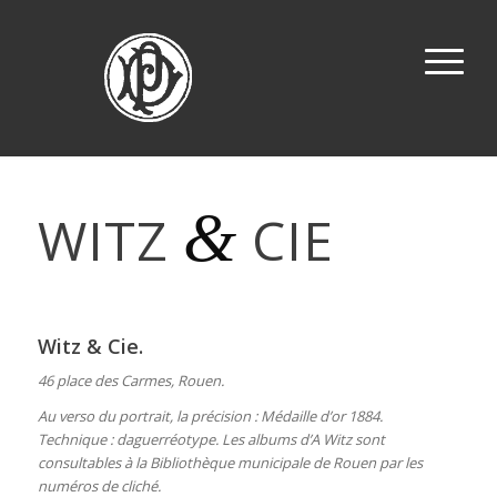
&
WITZ
CIE
Witz & Cie.
46 place des Carmes, Rouen.
Au verso du portrait, la précision : Médaille d’or 1884.
Technique : daguerréotype. Les albums d’A Witz sont
consultables à la Bibliothèque municipale de Rouen par les
numéros de cliché.