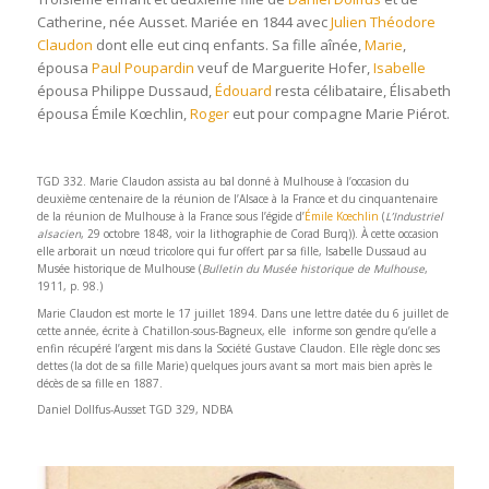
Catherine, née Ausset. Mariée en 1844 avec
Julien Théodore
Claudon
dont elle eut cinq enfants. Sa fille aînée,
Marie
,
épousa
Paul Poupardin
veuf de Marguerite Hofer,
Isabelle
épousa Philippe Dussaud,
Édouard
resta célibataire, Élisabeth
épousa Émile Kœchlin,
Roger
eut pour compagne Marie Piérot.
..
TGD 332. Marie Claudon assista au bal donné à Mulhouse à l’occasion du
deuxième centenaire de la réunion de l’Alsace à la France et du cinquantenaire
de la réunion de Mulhouse à la France sous l’égide d’
Émile Kœchlin
(
L’Industriel
alsacien
, 29 octobre 1848, voir la lithographie de Corad Burq)). À cette occasion
elle arborait un nœud tricolore qui fur offert par sa fille, Isabelle Dussaud au
Musée historique de Mulhouse (
Bulletin du Musée historique de Mulhouse
,
1911, p. 98.)
Marie Claudon est morte le 17 juillet 1894. Dans une lettre datée du 6 juillet de
cette année, écrite à Chatillon-sous-Bagneux, elle informe son gendre qu’elle a
enfin récupéré l’argent mis dans la Société Gustave Claudon. Elle règle donc ses
dettes (la dot de sa fille Marie) quelques jours avant sa mort mais bien après le
décès de sa fille en 1887.
Daniel Dollfus-Ausset TGD 329, NDBA