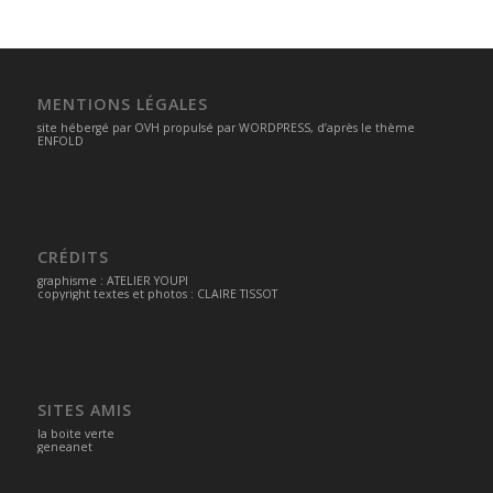
MENTIONS LÉGALES
site hébergé par
OVH
propulsé par
WORDPRESS
, d’après le thème
ENFOLD
CRÉDITS
graphisme :
ATELIER YOUPI
copyright textes et photos : CLAIRE TISSOT
SITES AMIS
la boite verte
geneanet