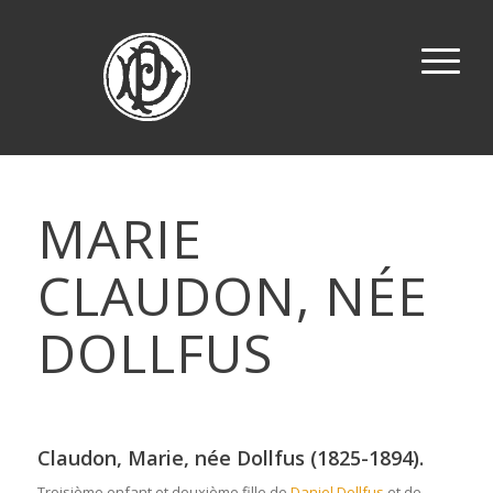
MARIE
CLAUDON, NÉE
DOLLFUS
Claudon, Marie, née Dollfus (1825-1894).
Troisième enfant et deuxième fille de
Daniel Dollfus
et de