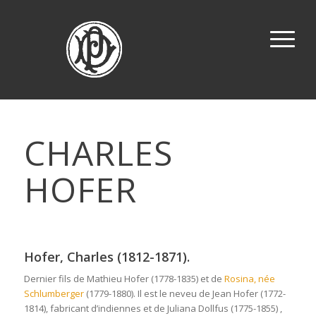
CHARLES
HOFER
Hofer, Charles (1812-1871).
Dernier fils de Mathieu Hofer (1778-1835) et de
Rosina, née
Schlumberger
(1779-1880). Il est le neveu de Jean Hofer (1772-
1814), fabricant d’indiennes et de Juliana Dollfus (1775-1855) ,