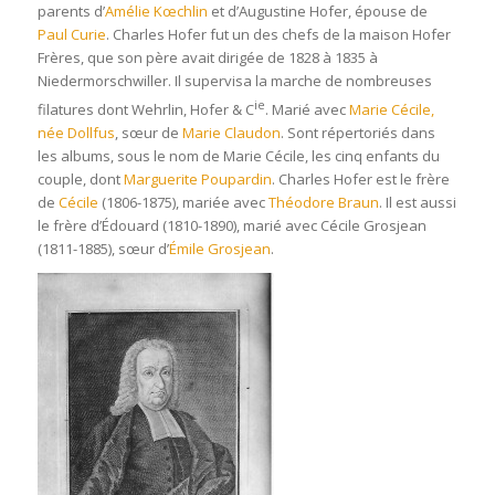
parents d’
Amélie Kœchlin
et d’Augustine Hofer, épouse de
Paul Curie
. Charles Hofer fut un des chefs de la maison Hofer
Frères, que son père avait dirigée de 1828 à 1835 à
Niedermorschwiller. Il supervisa la marche de nombreuses
ie
filatures dont Wehrlin, Hofer & C
. Marié avec
Marie Cécile,
née Dollfus
, sœur de
Marie Claudon
. Sont répertoriés dans
les albums, sous le nom de Marie Cécile, les cinq enfants du
couple, dont
Marguerite Poupardin
. Charles Hofer est le frère
de
Cécile
(1806-1875), mariée avec
Théodore Braun
. Il est aussi
le frère d’Édouard (1810-1890), marié avec Cécile Grosjean
(1811-1885), sœur d’
Émile Grosjean
.