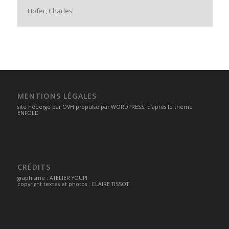
Hofer, Charles
MENTIONS LÉGALES
site hébergé par
OVH
propulsé par
WORDPRESS
, d’après le thème
ENFOLD
CRÉDITS
graphisme :
ATELIER YOUPI
copyright textes et photos : CLAIRE TISSOT