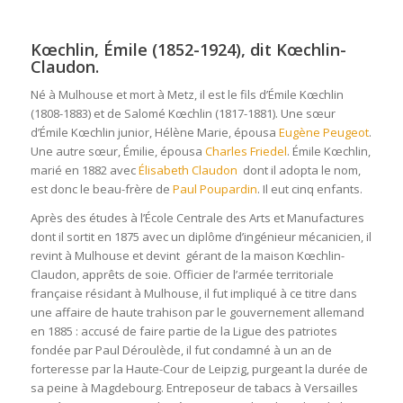
Kœchlin, Émile (1852-1924), dit Kœchlin-
Claudon.
Né à Mulhouse et mort à Metz, il est le fils d’Émile Kœchlin
(1808-1883) et de Salomé Kœchlin (1817-1881). Une sœur
d’Émile Kœchlin junior, Hélène Marie, épousa
Eugène Peugeot
.
Une autre sœur, Émilie, épousa
Charles Friedel
. Émile Kœchlin,
marié en 1882 avec
Élisabeth Claudon
dont il adopta le nom,
est donc le beau-frère de
Paul Poupardin
. Il eut cinq enfants.
Après des études à l’École Centrale des Arts et Manufactures
dont il sortit en 1875 avec un diplôme d’ingénieur mécanicien, il
revint à Mulhouse et devint gérant de la maison Kœchlin-
Claudon, apprêts de soie. Officier de l’armée territoriale
française résidant à Mulhouse, il fut impliqué à ce titre dans
une affaire de haute trahison par le gouvernement allemand
en 1885 : accusé de faire partie de la Ligue des patriotes
fondée par Paul Déroulède, il fut condamné à un an de
forteresse par la Haute-Cour de Leipzig, purgeant la durée de
sa peine à Magdebourg. Entreposeur de tabacs à Versailles